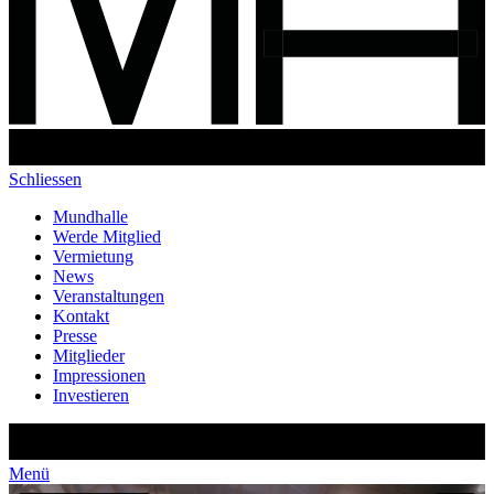
Schliessen
Mundhalle
Werde Mitglied
Vermietung
News
Veranstaltungen
Kontakt
Presse
Mitglieder
Impressionen
Investieren
Menü